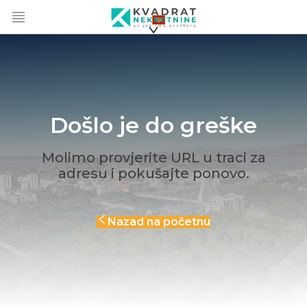
Došlo je do greške
Molimo provjerite URL u traci za
adresu i pokušajte ponovo.
Nazad na početnu