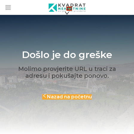
Došlo je do greške
Molimo provjerite URL u traci za
adresu i pokušajte ponovo.
Nazad na početnu