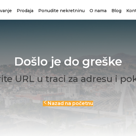
avanje
Prodaja
Ponudite nekretninu
O nama
Blog
Kon
Došlo je do greške
ite URL u traci za adresu i po
Nazad na početnu