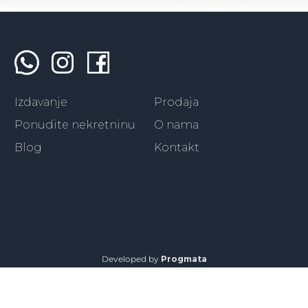
Izdavanje
Prodaja
Ponudite nekretninu
O nama
Blog
Kontakt
Developed by
Progmata