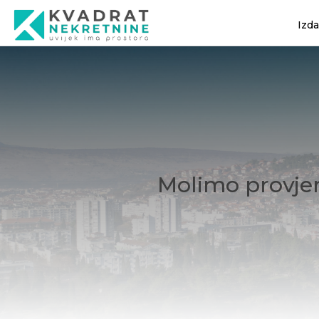
Izd
Molimo provjer