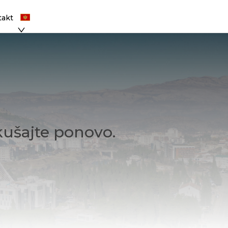
takt
kušajte ponovo.