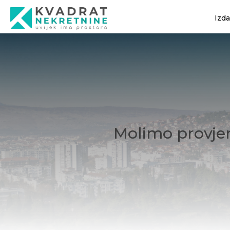
Izd
Molimo provjer