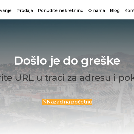
avanje
Prodaja
Ponudite nekretninu
O nama
Blog
Kon
Došlo je do greške
ite URL u traci za adresu i po
Nazad na početnu