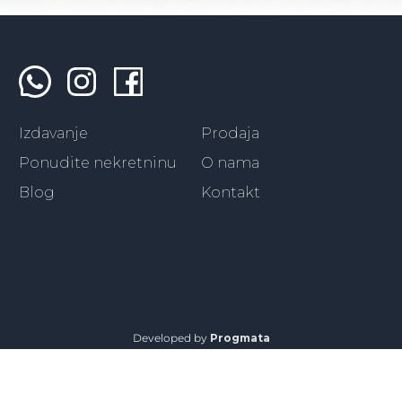
Izdavanje
Prodaja
Ponudite nekretninu
O nama
Blog
Kontakt
Developed by
Progmata