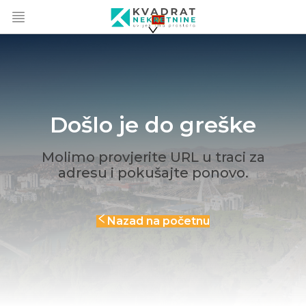
Došlo je do greške
Molimo provjerite URL u traci za
adresu i pokušajte ponovo.
Nazad na početnu