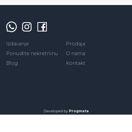
Izdavanje
Prodaja
Ponudite nekretninu
O nama
Blog
Kontakt
Developed by
Progmata