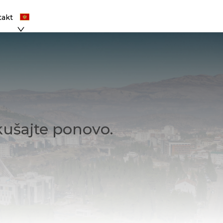
takt
kušajte ponovo.