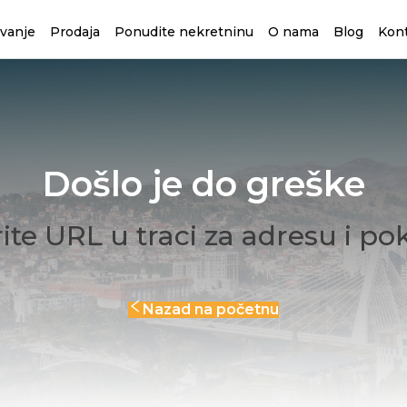
avanje
Prodaja
Ponudite nekretninu
O nama
Blog
Kon
Došlo je do greške
ite URL u traci za adresu i po
Nazad na početnu