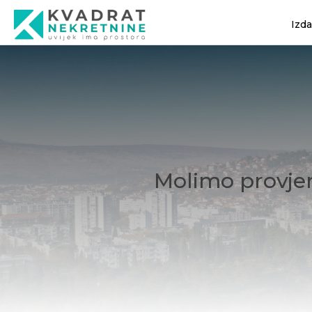
Izd
Molimo provjer