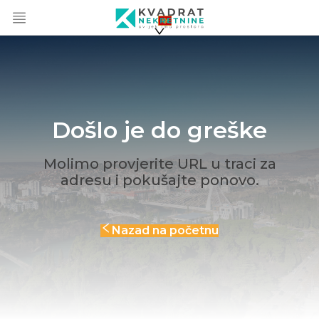
Došlo je do greške
Molimo provjerite URL u traci za
adresu i pokušajte ponovo.
Nazad na početnu