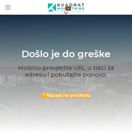
Došlo je do greške
Molimo provjerite URL u traci za
adresu i pokušajte ponovo.
Nazad na početnu