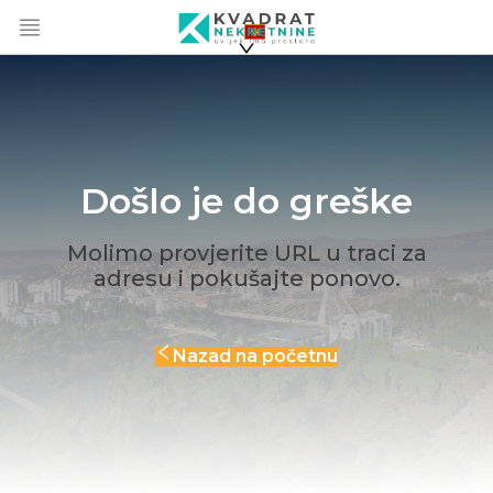
Došlo je do greške
Molimo provjerite URL u traci za
adresu i pokušajte ponovo.
Nazad na početnu