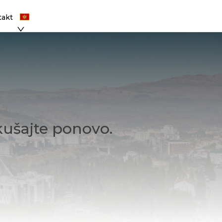
takt
kušajte ponovo.