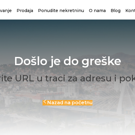
avanje
Prodaja
Ponudite nekretninu
O nama
Blog
Kon
Došlo je do greške
ite URL u traci za adresu i po
Nazad na početnu