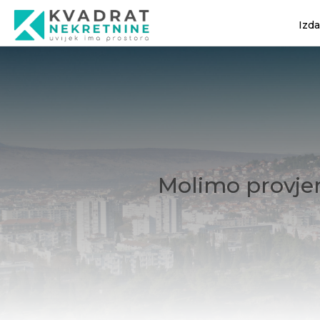
Izd
Molimo provjer