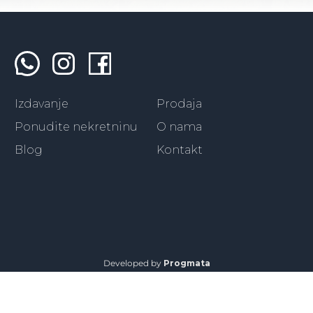
Izdavanje
Prodaja
Ponudite nekretninu
O nama
Blog
Kontakt
Developed by
Progmata