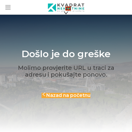
Došlo je do greške
Molimo provjerite URL u traci za
adresu i pokušajte ponovo.
Nazad na početnu