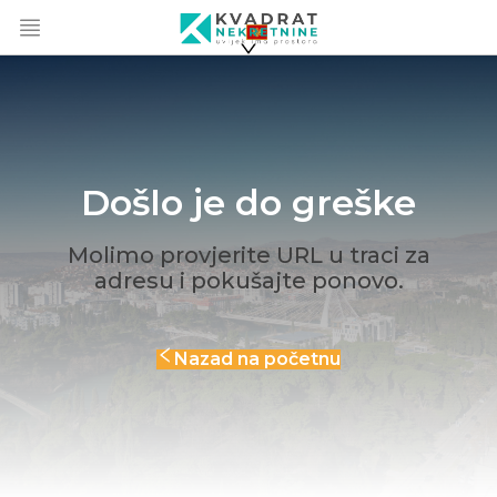
Došlo je do greške
Molimo provjerite URL u traci za
adresu i pokušajte ponovo.
Nazad na početnu